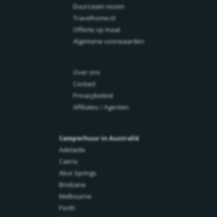
Duurzaam reizen
Travelhome.nl
Offerte op maat
Algemene voorwaarden
Over ons
Contact
Privacybeleid
Affiliates / Agenten
Camperhuur in Australië
Adelaide
Cairns
Alice Springs
Brisbane
Melbourne
Perth