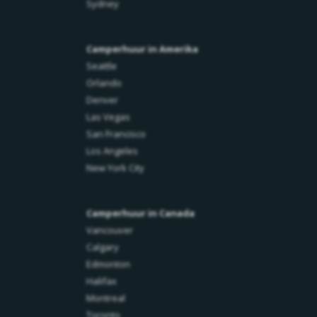
Sydney
Camperhuur in Amerika
Seattle
Orlando
Denver
Las Vegas
San Francisco
Los Angeles
New York City
Camperhuur in Canada
Vancouver
Calgary
Edmonton
Halifax
Montreal
Toronto