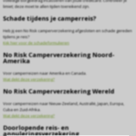
volledige borgbedrag incasseren van jouw creditcard. Controleer je
limiet; deze moet te allen tijden toereikend zijn.
Schade tijdens je camperreis?
Heb jij een No Risk camperverzekering afgesloten en schade gereden
tijdens je reis?
Kijk hier voor de schadeformulieren
No Risk Camperverzekering Noord-
Amerika
Voor camperreizen naar Amerika en Canada.
Wat dekt deze verzekering?
No Risk Camperverzekering Wereld
Voor camperreizen naar Nieuw-Zeeland, AustralIë, Japan, Europa,
Cuba en Zuid-Afrika.
Wat dekt deze verzekering?
Doorlopende reis- en
annuleringsverzekering