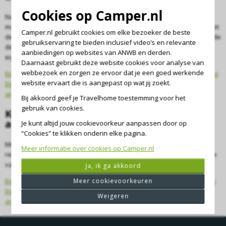
Cookies op Camper.nl
Naast onze No Risk camperverzekering bieden we natuurlijk ook de
mogelijkheid een reis- en/of annuleringsverzekering af te sluiten. Met
Camper.nl gebruikt cookies om elke bezoeker de beste
deze doorlopende verzekeringen heb je het hele jaar door een goede
gebruikservaring te bieden inclusief video’s en relevante
dekking. Ook voor een weekendje weg of een extra weekje weg in
aanbiedingen op websites van ANWB en derden.
eigen land.
Daarnaast gebruikt deze website cookies voor analyse van
webbezoek en zorgen ze ervoor dat je een goed werkende
Bekijk hier de Brochure doorlopende reis- en annuleringsverzekering
website ervaart die is aangepast op wat jij zoekt.
Bekijk hier de Polisvoorwaarden doorlopende reis- en
annuleringsverzekering
Bij akkoord geef je Travelhome toestemming voor het
gebruik van cookies.
Kortlopende reis- en
annuleringsverzekering
Je kunt altijd jouw cookievoorkeur aanpassen door op
“Cookies” te klikken onderin elke pagina.
Met de kortlopende reis- en annuleringsverzekering stel je jouw
Meer informatie over cookies op Camper.nl
reisverzekering zo samen, dat de dekking naadloos aansluit op jouw
vakantieplannen.
Ja, ik ga akkoord
Meer cookievoorkeuren
Bekijk hier de Brochure kortlopende reis- en annuleringsverzekering
Bekijk hier de Polisvoorwaarden kortlopende reis- en
Weigeren
annuleringsverzekering