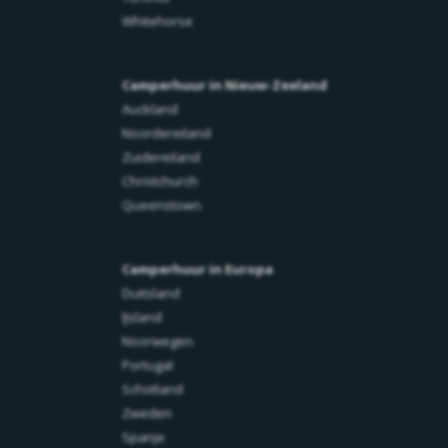
Whitehorse
Camperhuur in Nieuw-Zeeland
Auckland
Noordereiland
Zuidereiland
Christchurch
Queenstown
Camperhuur in Europa
Duitsland
IJsland
Noorwegen
Portugal
Schotland
Zweden
Spanje