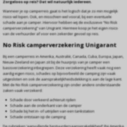
Zorgeloos op reis? Dat wil natuurlijk iedereen.
Wanneer je op camperreis gaat is het logisch dat je zo min mogelijk
risico wil lopen. Ook, en misschien wel vooral, bij een eventuele
schade aan je camper. Hiervoor hebben wij de exclusieve “No Risk
camperverzekering” van Unigrant. Hiermee koop je het eigen risico
van de verhuurder af voor een zekerder gevoel op reis.
No Risk camperverzekering Unigarant
Bij een camperreis in Amerika, Australië, Canada, Cuba, Europa, Japan,
Nieuw-Zeeland en Japan zit bij de huurprijs van je camper een
basisverzekering inbegrepen. Deze verzekering heeft vaak nog een
aardig eigen risico, schades op bijvoorbeeld de camping zijn vaak
uitgesloten en ook de aansprakelijkheidsdekking is aan de lage kant.
Met de No Risk camperverzekering zijn onder andere onderstaande
zaken vaak verzekerd:
Schade door verkeerd achteruit rijden
Schade aan de onderkant van de camper
Schade bij het in- of uitrijden van een tankstation
Schade ontstaan op de camping
De rubrieken ‘aanvullende bestuurdersaansprakelijkheid’ (bij Amerika