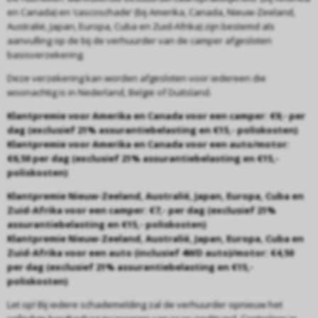
en Canada) en ‘cascoschade’ (bij Amerika, Canada, Nieuw-Zeeland,
Australië, Japan, Europa, Cuba en Zuid-Afrika) zijn bestemd als
aanvulling op de bij de verhuurder van de camper afgesloten
basisverzekering.
Deze verzekering kan worden afgesloten voor iedereen die
woonachtig is in Nederland, België of Duitsland.
Klantpremie voor Amerika en Canada voor een camper: €9,- per
dag (exclusief 21% assurantiebelasting en €15,- poliskosten)
Klantpremie voor Amerika en Canada voor een auto/motor:
€6,50 per dag (exclusief 21% assurantiebelasting en €15,-
poliskosten)
Klantpremie Nieuw-Zeeland, Australië, Japan, Europa, Cuba en
Zuid-Afrika voor een camper: €7,- per dag (exclusief 21%
assurantiebelasting en €15,- poliskosten)
Klantpremie Nieuw-Zeeland, Australië, Japan, Europa, Cuba en
Zuid-Afrika voor een auto (inclusief 4WD auto)/motor: €4,50
per dag (exclusief 21% assurantiebelasting en €15,-
poliskosten)
Let op! Bij iedere schademelding zal de verhuurder opnieuw het