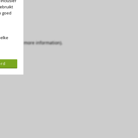
inclusief
ebruikt
n goed
 elke
console for more information)
.
ord