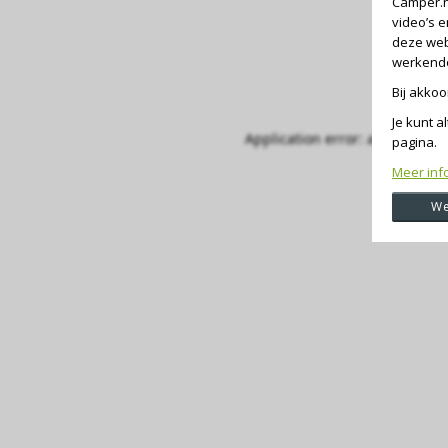
Camper.n
video’s 
deze web
werkende 
Bij akko
Je kunt a
Application error: a client-si
pagina.
Meer inf
We