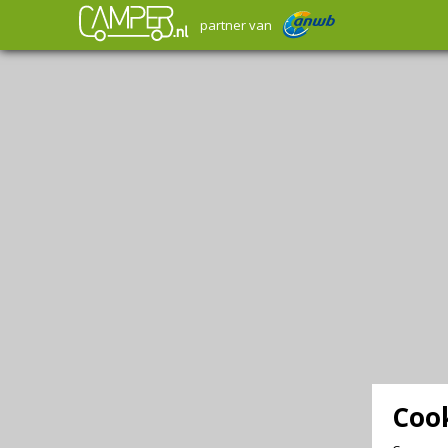
partner van
Cook