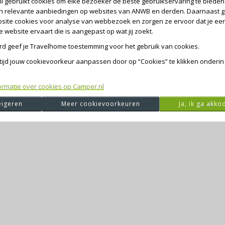
l gebruikt cookies om elke bezoeker de beste gebruikservaring te bieden 
en relevante aanbiedingen op websites van ANWB en derden. Daarnaast g
site cookies voor analyse van webbezoek en zorgen ze ervoor dat je ee
website ervaart die is aangepast op wat jij zoekt.
ord geef je Travelhome toestemming voor het gebruik van cookies.
ltijd jouw cookievoorkeur aanpassen door op “Cookies” te klikken onderin
de exception has occurred
while loading
camper.nl
(see the browser 
ormatie over cookies op Camper.nl
igeren
Meer cookievoorkeuren
Ja, ik ga akko