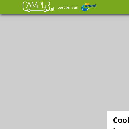
partner van
Cook