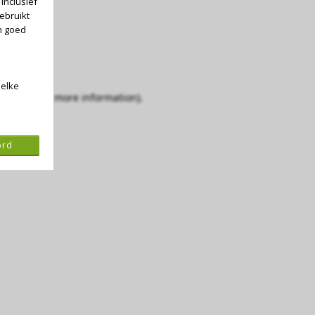
inclusief
ebruikt
n goed
 elke
console for more information)
.
ord