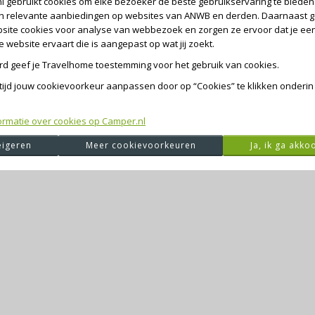
l gebruikt cookies om elke bezoeker de beste gebruikservaring te bieden 
en relevante aanbiedingen op websites van ANWB en derden. Daarnaast g
site cookies voor analyse van webbezoek en zorgen ze ervoor dat je ee
website ervaart die is aangepast op wat jij zoekt.
ord geef je Travelhome toestemming voor het gebruik van cookies.
ltijd jouw cookievoorkeur aanpassen door op “Cookies” te klikken onderin
de exception has occurred
while loading
camper.nl
(see the browser 
ormatie over cookies op Camper.nl
igeren
Meer cookievoorkeuren
Ja, ik ga akko