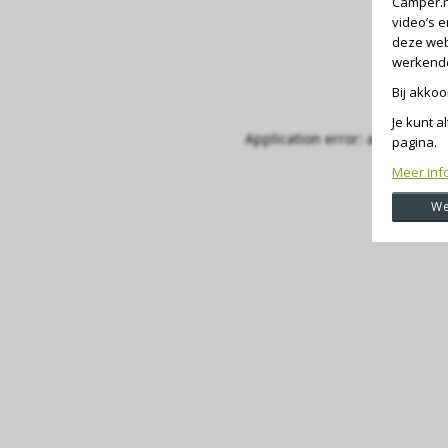
Camper.n
video’s 
deze web
werkende 
Bij akko
Je kunt a
Application error: a client-si
pagina.
Meer inf
We