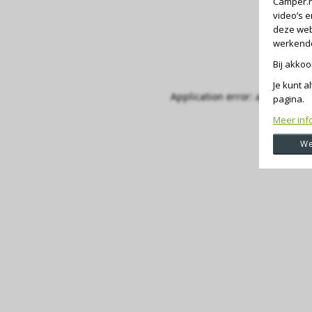
Camper.n
video’s 
deze web
werkende 
Bij akko
Je kunt a
Application error: a client-si
pagina.
Meer inf
We