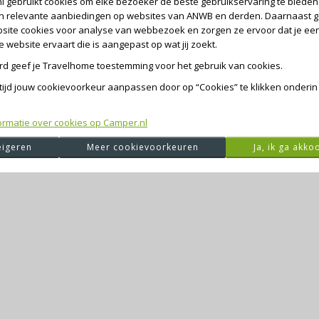
l gebruikt cookies om elke bezoeker de beste gebruikservaring te bieden 
en relevante aanbiedingen op websites van ANWB en derden. Daarnaast g
site cookies voor analyse van webbezoek en zorgen ze ervoor dat je ee
website ervaart die is aangepast op wat jij zoekt.
ord geef je Travelhome toestemming voor het gebruik van cookies.
ltijd jouw cookievoorkeur aanpassen door op “Cookies” te klikken onderin
de exception has occurred
while loading
camper.nl
(see the browser 
ormatie over cookies op Camper.nl
igeren
Meer cookievoorkeuren
Ja, ik ga akko