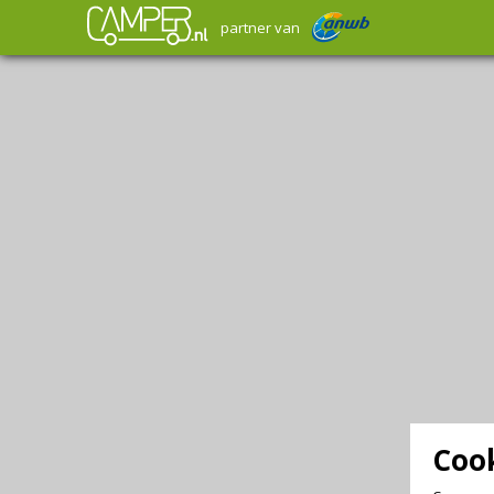
partner van
Cook