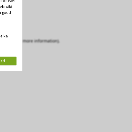
inclusief
ebruikt
n goed
 elke
console for more information)
.
ord