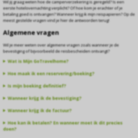
Wil jij graag weten hoe de camperverzekering is geregeld? Is een
eerste hotelovernachting verplicht? Of hoe kom je erachter of je
betaling goed is ontvangen? Wanneer krijg ik mijn reispapieren? Op de
meest gestelde vragen vind je hier de antwoorden terug!
Algemene vragen
Wil je meer weten over algemene vragen zoals wanneer je de
bevestiging of bijvoorbeeld de reisbescheiden ontvangt?
Wat is Mijn GoTravelhome?
Hoe maak ik een reservering/boeking?
Is mijn boeking definitief?
Wanneer krijg ik de bevestiging?
Wanneer krijg ik de factuur?
Hoe kan ik betalen? En wanneer moet ik dit precies
doen?