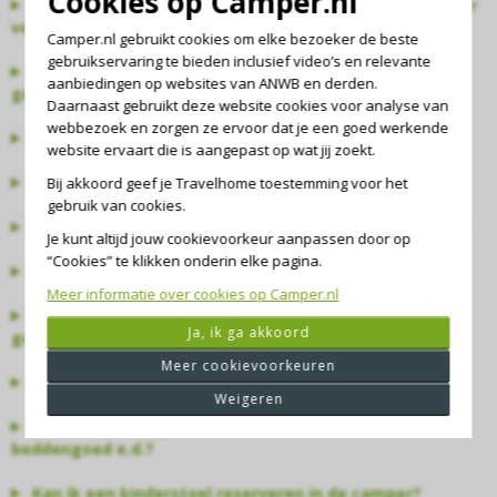
Cookies op Camper.nl
Moet ik een afspraak maken met de camperverhuurder
voor het ophalen van mijn camper?
Camper.nl gebruikt cookies om elke bezoeker de beste
gebruikservaring te bieden inclusief video’s en relevante
Hoe kom ik bij de verhuurlocatie? Is de transfer
aanbiedingen op websites van ANWB en derden.
geregeld?
Daarnaast gebruikt deze website cookies voor analyse van
webbezoek en zorgen ze ervoor dat je een goed werkende
Hoe verloopt de ophaalprocedure?
website ervaart die is aangepast op wat jij zoekt.
Moet ik borg betalen bij het ophalen van de camper?
Bij akkoord geef je Travelhome toestemming voor het
gebruik van cookies.
Mag de borg ook door iemand anders betaald worden?
Je kunt altijd jouw cookievoorkeur aanpassen door op
“Cookies” te klikken onderin elke pagina.
Hoeveel bestuurders zijn er inbegrepen?
Meer informatie over cookies op Camper.nl
Is het mogelijk dat ik een ander campertype krijg dan
Ja, ik ga akkoord
geboekt is?
Meer cookievoorkeuren
Hoe zit het met het eigen risico?
Weigeren
Is de camper uitgerust met keukeninventaris en
beddengoed e.d.?
Kan ik een kinderstoel reserveren in de camper?