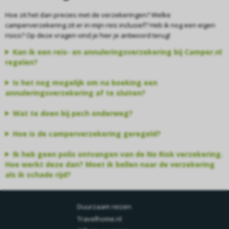
Hoe zit het dan precies met de verzekeringen? Welke
camperverzekering zit er in mijn reis inclusief? Heb ik nog een eigen
risico? Op deze vragen vind je hier je antwoord terug!
Kan ik een reis- en annuleringsverzekering bij Camper.nl
regelen?
Is het nog mogelijk om na boeking een
annuleringsverzekering af te sluiten?
Wat te doen bij pech onderweg?
Hoe is de camperverzekering geregeld?
Ik heb geen polis ontvangen van de No Risk verzekering.
Hoe werkt deze dan? Moet ik bellen naar de verzekering
als ik schade rijd?
Duurzaam reizen
Travelhome.nl