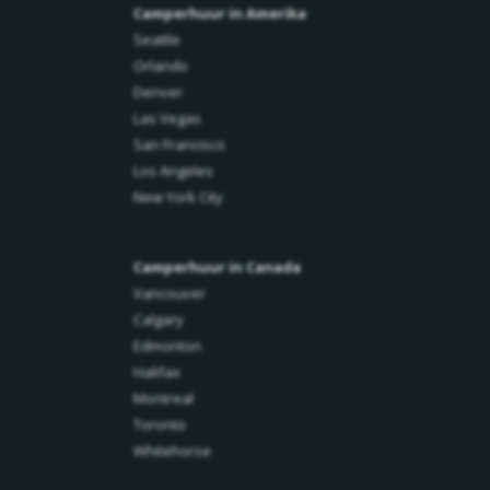
Camperhuur in Amerika
Seattle
Orlando
Denver
Las Vegas
San Francisco
Los Angeles
New York City
Camperhuur in Canada
Vancouver
Calgary
Edmonton
Halifax
Montreal
Toronto
Whitehorse