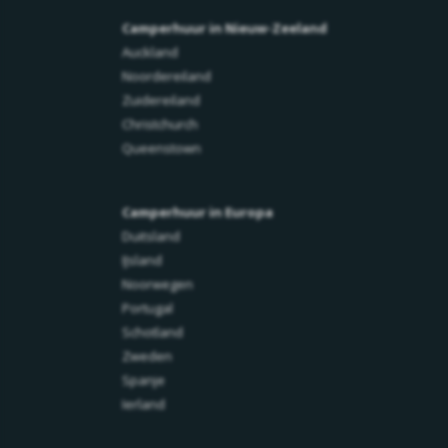
Camperhuur in Nieuw-Zeeland
Auckland
Noordereiland
Zuidereiland
Christchurch
Queenstown
Camperhuur in Europa
Duitsland
IJsland
Noorwegen
Portugal
Schotland
Zweden
Spanje
Ierland