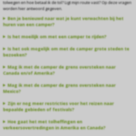
tolwegen en hoe betaal ik de tol? Ligt mijn route vast? Op deze vragen
worden hier antwoord gegeven.
Ben je benieuwd naar wat je kunt verwachten bij het
huren van een camper?
Is het moeilijk om met een camper te rijden?
Is het ook mogelijk om met de camper grote steden te
bezoeken?
Mag ik met de camper de grens oversteken naar
Canada en/of Amerika?
Mag ik met de camper de grens oversteken naar
Mexico?
Zijn er nog meer restricties voor het reizen naar
bepaalde gebieden of festivals?
Hoe gaat het met tolheffingen en
verkeersovertredingen in Amerika en Canada?