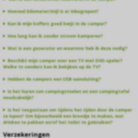
Hoeveel kilometer/mijl is er inbegrepen?
Kan ik mijn koffers goed kwijt in de camper?
Hoe lang kan ik zonder stroom kamperen?
Wat is een generator en waarvoor heb ik deze nodig?
Beschikt mijn camper over een TV met DVD-speler?
Welke tv-zenders kan ik bekijken op de TV?
Hebben de campers een USB-aansluiting?
Is het huren van campingstoelen en een campingtafel
noodzakelijk?
Is het toegestaan om tijdens het rijden door de camper
te lopen? Om bijvoorbeeld een broodje te maken, wat
drinken te pakken en/of het toilet te gebruiken?
Verzekeringen