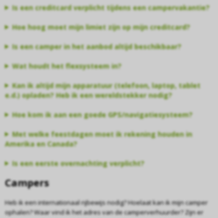
Is een creditcard verplicht tijdens een campervakantie?
Hoe hoog moet mijn limiet zijn op mijn creditcard?
Is een camper in het aanbod altijd beschikbaar?
Wat houdt het flexsysteem in?
Kan ik altijd mijn apparatuur (telefoon, laptop, tablet
e.d.) opladen? Heb ik een wereldstekker nodig?
Hoe kom ik aan een goede GPS/navigatiesysteem?
Met welke feestdagen moet ik rekening houden in
Amerika en Canada?
Is een eerste overnachting verplicht?
Campers
Heb ik een internationaal rijbewijs nodig? Hoelaat kan ik mijn camper
ophalen? Waar vind ik het adres van de camperverhuurder? Zijn er