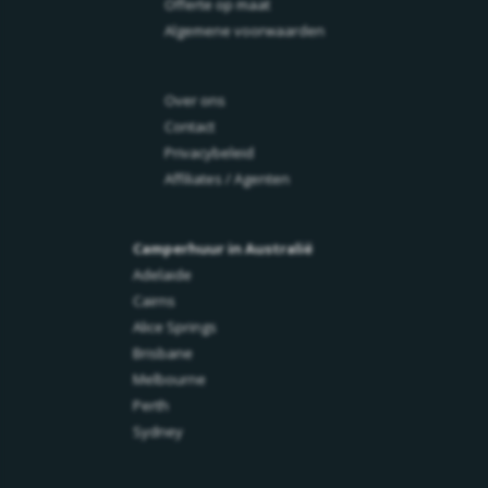
Offerte op maat
Algemene voorwaarden
Over ons
Contact
Privacybeleid
Affiliates / Agenten
Camperhuur in Australië
Adelaide
Cairns
Alice Springs
Brisbane
Melbourne
Perth
Sydney