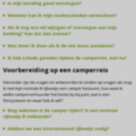
Is mijn betaling goed ontvangen?
Wanneer kan ik mijn reisbescheiden verwachten?
Als ik nog iets wil wijzigen of toevoegen aan mijn
boeking? Kan dat dan zomaar?
Wat moet ik doen als ik de reis moet annuleren?
Ik heb schade gereden tijdens de camperreis, wat nu?
Voorbereiding op een camperreis
Hieronder zijn de vragen en antwoorden te vinden op vragen als mag
ik met mijn normale B-rijbewijs een camper besturen, hoe weet ik
welke camperverhuurder het beste bij mij past, wat is een
flexsysteem en waar heb ik wifi?
Mag iedereen in de camper rijden? Is een normaal
rijbewijs B voldoende?
Hebben we een internationaal rijbewijs nodig?