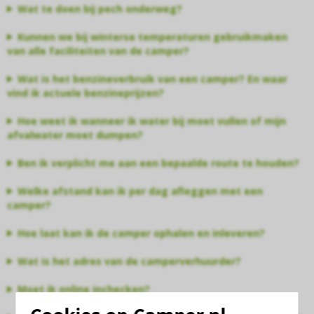
Wat te doen bij pech onderweg?
Kunnen we bij winterse temperaturen gebruikmaken
van alle faciliteiten van de camper?
Wat is het benzineverbruik van een camper? En waar
vind ik actuele benzineprijzen?
Hoe weet ik wanneer ik water bij moet vullen of mijn
afvalwater moet dumpen?
Ben ik verplicht me aan een bepaalde route te houden?
Welke afstand kan ik per dag afleggen met een
camper?
Hoe laat kan ik de camper ophalen en inleveren?
Wat is het adres van de camperverhuurder?
Moet ik online inchecken?